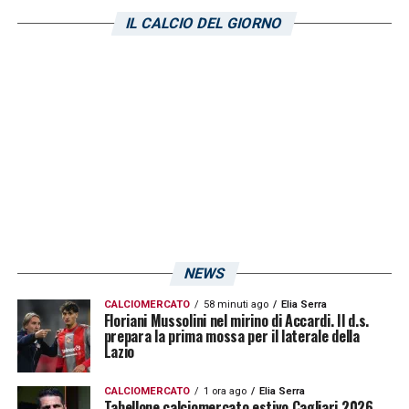
A centrocampo sicuro di giocare anche per
IL CALCIO DEL GIORNO
continuare nella ricerca della forma migliore
in vista del campionato è
Nicolas Viola
,
arrivato in estate per occupare la posizione
di play. In avanti invece toccherà a
Leonardo
Pavoletti
cercare i primi gol della stagione
indossando anche la fascia da capitano.
LA PLAYLIST DELLE NOSTRE TOP NEWS
NEWS
CALCIOMERCATO
58 minuti ago
Elia Serra
Floriani Mussolini nel mirino di Accardi. Il d.s.
prepara la prima mossa per il laterale della
Lazio
CALCIOMERCATO
1 ora ago
Elia Serra
Tabellone calciomercato estivo Cagliari 2026