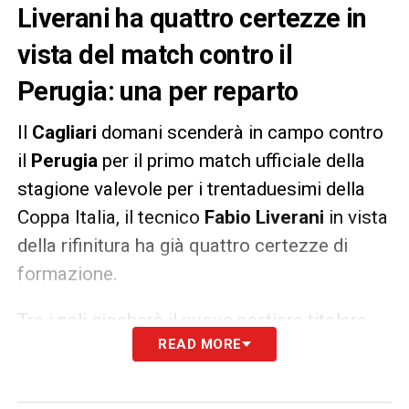
Liverani ha quattro certezze in
vista del match contro il
Perugia: una per reparto
Il
Cagliari
domani scenderà in campo contro
il
Perugia
per il primo match ufficiale della
stagione valevole per i trentaduesimi della
Coppa Italia, il tecnico
Fabio Liverani
in vista
della rifinitura ha già quattro certezze di
formazione.
Tra i pali giocherà il nuovo portiere titolare
READ MORE
Boris Radunovic
che sarà difeso dal perno
inamovibile della difesa
Giorgio Altare
, una
delle poche note liete della passata stagione.