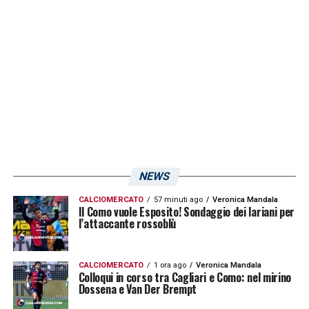
Cagliari 97,94
Juventus
97,13
Como 97,07
Atalanta 96,64
Milan 94,54
LA PLAYLIST DELLE NOSTRE TOP NEWS
NEWS
CALCIOMERCATO
57 minuti ago
Veronica Mandala
Il Como vuole Esposito! Sondaggio dei lariani per
l’attaccante rossoblù
CALCIOMERCATO
1 ora ago
Veronica Mandala
Colloqui in corso tra Cagliari e Como: nel mirino
Dossena e Van Der Brempt