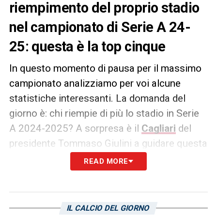
riempimento del proprio stadio
nel campionato di Serie A 24-
25: questa è la top cinque
In questo momento di pausa per il massimo
campionato analizziamo per voi alcune
statistiche interessanti. La domanda del
giorno è: chi riempie di più lo stadio in Serie
A 2024-2025? A sorpresa è il
Cagliari
del
presidente Tommaso Giulini a guidare questa
speciale graduatoria, segnala
La Nuova di
READ MORE
Venezia
! Quest’oggi vi segnaliamo
la
classifica parziale della percentuale di
riempimento degli impianti italiani
. La top 5:
IL CALCIO DEL GIORNO