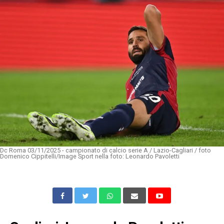
Dc Roma 03/11/2025 - campionato di calcio serie A / Lazio-Cagliari / foto
Domenico Cippitelli/Image Sport nella foto: Leonardo Pavoletti