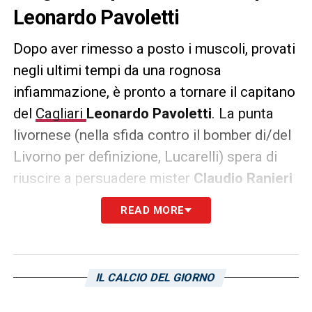
Leonardo Pavoletti
Dopo aver rimesso a posto i muscoli, provati
negli ultimi tempi da una rognosa
infiammazione, è pronto a tornare il capitano
del
Cagliari
Leonardo Pavoletti
. La punta
livornese (nella sfida contro il bomber di/del
Livorno per definizione, Lucarelli) spera di
riuscire a persuadere mister
Claudio Ranieri
circa la possibilità di contare su lui per
READ MORE
ricostruire la coppia delle due “bocche da
fuoco” con il capocannoniere
Gianluca
Lapadula
.
IL CALCIO DEL GIORNO
L’edizione odierna de
L’Unione Sarda
riporta