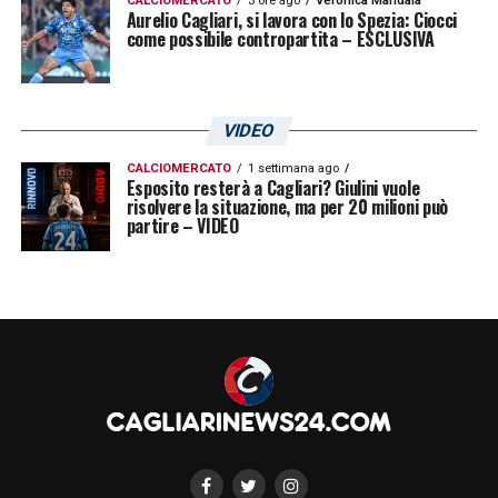
CALCIOMERCATO
3 ore ago
Veronica Mandala
Aurelio Cagliari, si lavora con lo Spezia: Ciocci
LA PLAYLIST DELLE NOSTRE TOP NEWS
come possibile contropartita – ESCLUSIVA
VIDEO
CALCIOMERCATO
1 settimana ago
Esposito resterà a Cagliari? Giulini vuole
risolvere la situazione, ma per 20 milioni può
partire – VIDEO