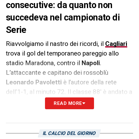
consecutive: da quanto non
succedeva nel campionato di
Serie
Riavvolgiamo il nastro dei ricordi, il
Cagliari
trova il gol del temporaneo pareggio allo
stadio Maradona, contro il
Napoli
.
L’attaccante e capitano dei rossoblù
Leonardo Pavoletti
è l’autore della rete
dell’1-1, al minuto 72. Il classe 88′ è andato a
segno in due gare consecutive: non
READ MORE
succedeva da due anni nel campionato di
Serie A –
era il
gennaio 2022
(contro
Sampdoria e Bologna), sottolinea il
sito della
IL CALCIO DEL GIORNO