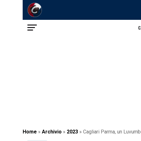
C
Home
»
Archivio
»
2023
»
Cagliari Parma, un Luvumbo