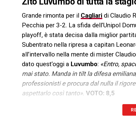
Zito Luvumbo di tutta la stag
Grande rimonta per il
Cagliari
di Claudio R
Pecchia per 3-2. La sfida dell’Unipol Domu
playoff, è stata decisa dalla miglior part
Subentrato nella ripresa a capitan Leonar
all’intervallo nella mente di mister Claudi
dato quest’oggi a
Luvumbo
:
«Entro, spac
mai stato. Manda in tilt la difesa emilian
professionisti e procura dal nulla il rigo
aspettarlo così tanto»
.
VOTO:
8,5
R
LA PLAYLIST DELLE NOSTRE TOP NEW