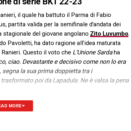
ione di serie BKT 22-23
anieri, il quale ha battuto il Parma di Fabio
s, partita valida per la semifinale d’andata dei
ita stagionale del giovane angolano
Zito Luvumbo
.
do Pavoletti, ha dato ragione all’idea maturata
o Ranieri. Questo il voto che
L’Unione Sarda
ha
co, ciao. Devastante e decisivo come non lo era
a, segna la sua prima doppietta tra i
re trasformato poi da Lapadula. Ne è valsa la pena
EAD MORE
S