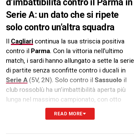
d’imbattibilità contro il Parma in
Serie A: un dato che si ripete
solo contro un’altra squadra
Il
Cagliari
continua la sua striscia positiva
contro il
Parma
. Con la vittoria nell’ultimo
match, i sardi hanno allungato a sette la serie
di partite senza sconfitte contro i ducali in
Serie A
(5V, 2N). Solo contro il
Sassuolo
il
club rossoblù ha un’imbattibilità aperta più
lunga nel massimo campionato, con otto
gare consecutive senza perdere. I rossoblù
READ MORE
dovranno ora concentrarsi sulla trasferta di
Bergamo contro l’
Atalanta
, squadra che
arriva da un netto 5-0 sull’
Hellas Verona
.