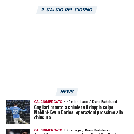
IL CALCIO DEL GIORNO
Partite: 7
V: 2
P: 0
S: 5
PPP: 0,86.
LA PLAYLIST DELLE NOSTRE TOP NEWS
NEWS
CALCIOMERCATO
42 minuti ago
Dario Bartolucci
Cagliari pronto a chiudere il doppio colpo
Maldini-Kevin Carlos: operazioni prossime alla
chiusura
CALCIOMERCATO
2 ore ago
Dario Bartolucci