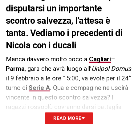
disputarsi un importante
scontro salvezza, l’attesa è
tanta. Vediamo i precedenti di
Nicola con i ducali
Manca davvero molto poco a
Cagliari
–
Parma
, gara che avrà luogo all’
Unipol Domus
il 9 febbraio alle ore 15:00, valevole per il 24°
turno di
Serie A
. Quale compagine ne uscirà
vincente in questo scontro salvezza? I
ragazzi rossoblù dovranno darsi battaglia
con quelli del tecnico
Fabio Pecchia
. Di
READ MORE
seguito i precedenti di
Davide Nicola
con i
ducali: