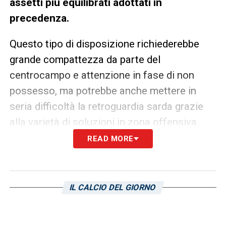
assetti più equilibrati adottati in
precedenza.
Questo tipo di disposizione richiederebbe
grande compattezza da parte del
centrocampo e attenzione in fase di non
possesso, ma potrebbe anche mettere in
seria difficoltà la retroguardia sarda grazie
alla varietà di soluzioni in zona offensiva.
READ MORE
Una scelta audace contro una diretta
rivale
Il match contro il Cagliari rappresenta già
IL CALCIO DEL GIORNO
uno snodo importante nelle prime fasi del
campionato, e Cuesta sembra intenzionato a