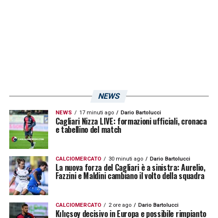
giocarselo senza timori reverenziali.
L’eventuale schieramento spavaldo del
Parma confermerebbe la filosofia aggressiva
che l’allenatore spagnolo sta cercando di
trasmettere alla squadra sin dal suo arrivo.
Contro una formazione organizzata come
NEWS
quella allenata da Fabio Pisacane, la chiave
NEWS
17 minuti ago
Dario Bartolucci
Cagliari Nizza LIVE: formazioni ufficiali, cronaca
potrebbe essere proprio
l’imprevedibilità del
e tabellino del match
tridente offensivo
, in grado di alternare
inserimenti, conclusioni da fuori e movimenti
CALCIOMERCATO
30 minuti ago
Dario Bartolucci
La nuova forza del Cagliari è a sinistra: Aurelio,
tra le linee.
Fazzini e Maldini cambiano il volto della squadra
Attesa per le scelte ufficiali
CALCIOMERCATO
2 ore ago
Dario Bartolucci
Kılıçsoy decisivo in Europa e possibile rimpianto
Restano ancora da sciogliere i dubbi legati