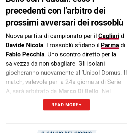
precedenti con l’arbitro dei
prossimi avversari dei rossoblù
Nuova partita di campionato per il
Cagliari
di
Davide Nicola
. I rossoblù sfidano il
Parma
di
Fabio Pecchia
. Uno scontro diretto per la
salvezza da non sbagliare. Gli isolani
giocheranno nuovamente all’Unipol Domus. Il
match, valevole per la 24a giornata di Serie
A, sarà arbitrato da
Marco Di Bello
. Nel
corso della sua carriera, Di Bello ha diretto
READ MORE
11 partite del Parma: il bilancio dice 3
vittorie, 4 pareggi e 4 sconfitte.