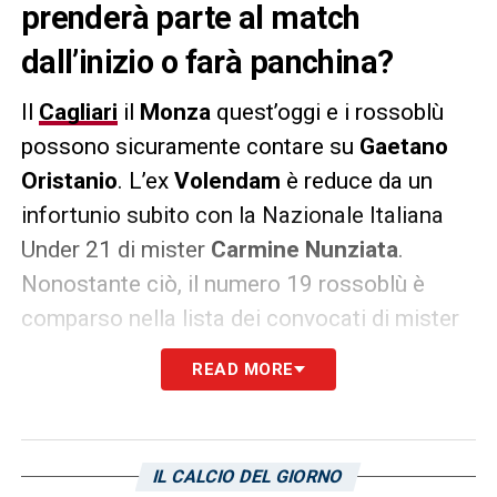
prenderà parte al match
dall’inizio o farà panchina?
Il
Cagliari
il
Monza
quest’oggi e i rossoblù
possono sicuramente contare su
Gaetano
Oristanio
. L’ex
Volendam
è reduce da un
infortunio subito con la Nazionale Italiana
Under 21 di mister
Carmine Nunziata
.
Nonostante ciò, il numero 19 rossoblù è
comparso nella lista dei convocati di mister
Claudio Ranieri
. Difficile che possa essere
READ MORE
schierato dal primo minuto. Più probabile la
panchina.
IL CALCIO DEL GIORNO
LA PLAYLIST DELLE NOSTRE TOP NEWS