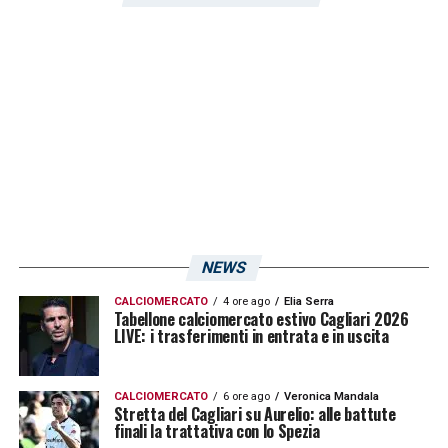
contro i granata.
Ranieri
farà attenzione
soprattutto ai due nazionali rientrati in
anticipo,
Hatzidiakos
e
Luvumbo
.
LA PLAYLIST DELLE NOSTRE TOP NEWS
NEWS
CALCIOMERCATO
4 ore ago
Elia Serra
Tabellone calciomercato estivo Cagliari 2026
LIVE: i trasferimenti in entrata e in uscita
CALCIOMERCATO
6 ore ago
Veronica Mandala
Stretta del Cagliari su Aurelio: alle battute
finali la trattativa con lo Spezia