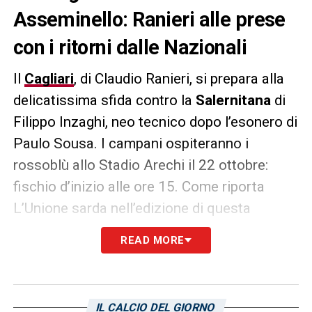
Asseminello: Ranieri alle prese
con i ritorni dalle Nazionali
Il
Cagliari
, di Claudio Ranieri, si prepara alla
delicatissima sfida contro la
Salernitana
di
Filippo Inzaghi, neo tecnico dopo l’esonero di
Paulo Sousa. I campani ospiteranno i
rossoblù allo Stadio Arechi il 22 ottobre:
fischio d’inizio alle ore 15. Come riporta
L’Unione sarda nell’edizione di questa
mattina, 17 ottobre, questo pomeriggio si
READ MORE
riaprono i cancelli di Asseminello e il Cagliari
farà partire gli allenamenti della settimana
che porta alla sfida di domenica pomeriggio
IL CALCIO DEL GIORNO