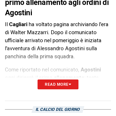
primo allenamento agli ordini di
Agostini
Il
Cagliari
ha voltato pagina archiviando l’era
di Walter Mazzarri. Dopo il comunicato
ufficiale arrivato nel pomeriggio è iniziata
l’avventura di Alessandro Agostini sulla
panchina della prima squadra.
Come riportato nel comunicato,
Agostini
oggi dirigerà il primo
allenamento
: testa
READ MORE
rivolta alla sfida di domenica contro la
Salernitana.
LA PLAYLIST DELLE NOSTRE TOP NEWS
IL CALCIO DEL GIORNO