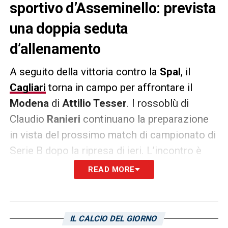
sportivo d’Asseminello: prevista
una doppia seduta
d’allenamento
A seguito della vittoria contro la
Spal
, il
Cagliari
torna in campo per affrontare il
Modena
di
Attilio Tesser
. I rossoblù di
Claudio
Ranieri
continuano la preparazione
in vista del prossimo match di campionato di
Serie B dopo la ripresa di ieri. L’incontro è
valevole per la 23esima giornata. Il Cagliari
READ MORE
cerca la prima vittoria in trasferta sotto la
gestione Ranieri e giocherà allo staio Alberto
Braglia. Il match è in programma per questo
IL CALCIO DEL GIORNO