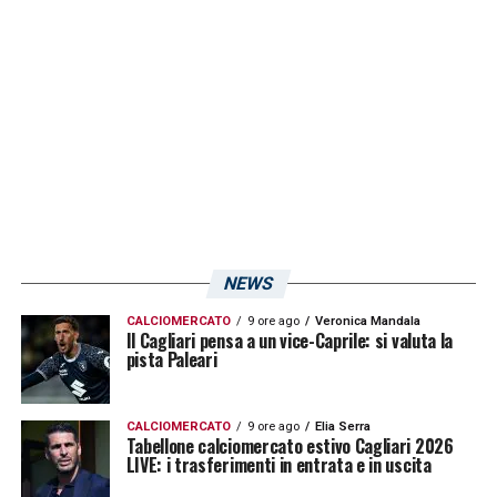
venerdì 3 febbraio alle ore 20:30. La squadra
isolana scende in campo ad Asseminello per
una doppia seduta programmata da Ranieri e
dal suo staff.
LA PLAYLIST DELLE NOSTRE TOP NEWS
NEWS
CALCIOMERCATO
9 ore ago
Veronica Mandala
Il Cagliari pensa a un vice-Caprile: si valuta la
pista Paleari
CALCIOMERCATO
9 ore ago
Elia Serra
Tabellone calciomercato estivo Cagliari 2026
LIVE: i trasferimenti in entrata e in uscita