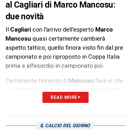
al Cagliari di Marco Mancosu:
due novità
Il
Cagliari
con l’arrivo dell’esperto
Marco
Mancosu
quasi certamente cambierà
aspetto tattico, quello finora visto fin dal pre
campionato e poi riproposto in Coppa Italia
prima e all’esordio in campionato poi.
Certamente l’innesto di
Mancosu
farà si che
si adotterà un sistema di gioco che preveda
READ MORE
almeno l’inserimento di un trequartista, ruolo
ricoperto dall’ex Spal. Liverani potrebbe così
passare subito al
4-3-1-2
con l’ultimo
arrivato alle spalle del tandem
Lapadula-
IL CALCIO DEL GIORNO