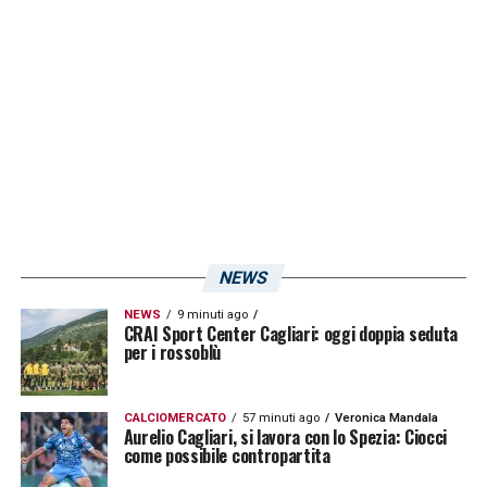
Pavoletti
. In alternativa si potrebbe adottare
anche il classico “albero di Natale”
4-3-2-1
con
Mancosu
e
Pereiro
a ridosso di un’unica
punta. Con questo sistema di gioco
troverebbero spazio anche i giovani
Desogus
e
Luvumbo
pronti a riportare i
rossoblù al 4-3-3 oppure adattarsi ai nuovi
ruoli di seconde punte già ricoperti anche in
NEWS
Primavera.
NEWS
9 minuti ago
CRAI Sport Center Cagliari: oggi doppia seduta
LA PLAYLIST DELLE NOSTRE TOP NEWS
per i rossoblù
CALCIOMERCATO
57 minuti ago
Veronica Mandala
Aurelio Cagliari, si lavora con lo Spezia: Ciocci
come possibile contropartita