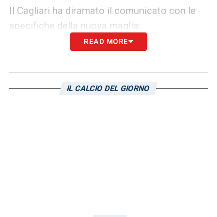
Il Cagliari ha diramato il comunicato con le
specifiche della nuova maglia:
READ MORE
«Il Cagliari Calcio presenta la nuova maglia
Away 2026/27 firmata EYE Sport: un capo
che trae ispirazione dall’estetica del football
IL CALCIO DEL GIORNO
americano reinterpretandone il carattere
deciso e contemporaneo in chiave
calcistica.
Linee dinamiche, dettagli tecnici e un design
grintoso danno vita a una maglia pensata
per distinguersi dentro e fuori dal campo,
espressione di personalità, identità e spirito
competitivo. Il nuovo Away Kit, che verrà