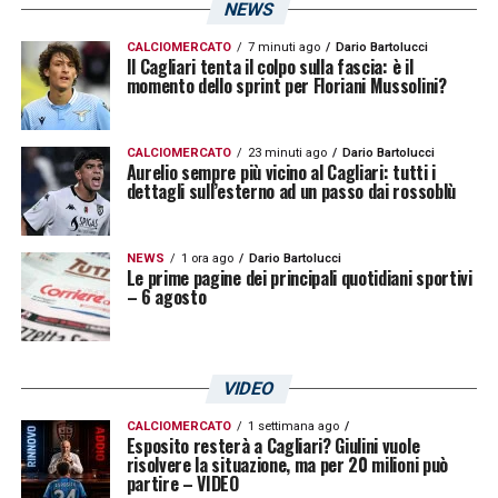
NEWS
indossato per la prima volta nella sfida
contro il Torino di domenica 17 maggio
CALCIOMERCATO
7 minuti ago
Dario Bartolucci
Il Cagliari tenta il colpo sulla fascia: è il
momento dello sprint per Floriani Mussolini?
all’Unipol Domus, nasce dalla volontà di
guardare oltreoceano abbracciando uno
degli sport simbolo degli Stati Uniti
CALCIOMERCATO
23 minuti ago
Dario Bartolucci
Aurelio sempre più vicino al Cagliari: tutti i
d’America, in un progetto di respiro
dettagli sull’esterno ad un passo dai rossoblù
internazionale dove sport diversi si
intersecano, incontrano e arricchiscono
NEWS
1 ora ago
Dario Bartolucci
Le prime pagine dei principali quotidiani sportivi
reciprocamente. È quanto successo nel
– 6 agosto
lancio del Kit insieme ai Crusaders, realtà
cagliaritana di football americano nata nel
VIDEO
1990 e che rappresenta la città ai massimi
livelli nazionali con competenza, passione e
CALCIOMERCATO
1 settimana ago
Esposito resterà a Cagliari? Giulini vuole
risolvere la situazione, ma per 20 milioni può
qualità.
partire – VIDEO