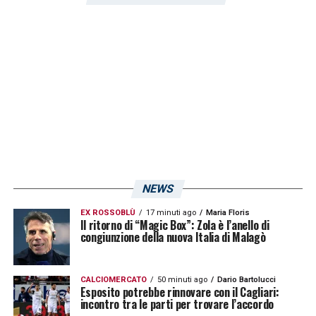
della partita valevole per la 14esima giornata
di Serie A.
LA PLAYLIST DELLE NOSTRE TOP NEWS
NEWS
EX ROSSOBLÙ
17 minuti ago
Maria Floris
Il ritorno di “Magic Box”: Zola è l’anello di
congiunzione della nuova Italia di Malagò
CALCIOMERCATO
50 minuti ago
Dario Bartolucci
Esposito potrebbe rinnovare con il Cagliari:
incontro tra le parti per trovare l’accordo