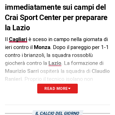
immediatamente sui campi del
Crai Sport Center per preparare
la Lazio
Il
Cagliari
è sceso in campo nella giornata di
ieri contro il
Monza
. Dopo il pareggio per 1-1
contro i brianzoli, la squadra rossoblù
giocherà contro la
Lazio
. La formazione di
Maurizio Sarri
ospiterà la squadra di
Claudio
Ranieri
. Proprio il tecnico isolano non
concede giorni di riposo alla propria squadra:
READ MORE
tutti in campo al Crai Sport Center. Come
riporta
L’Unione Sarda
, oggi è in programma
un nuovo allenamento mattutino in vista
IL CALCIO DEL GIORNO