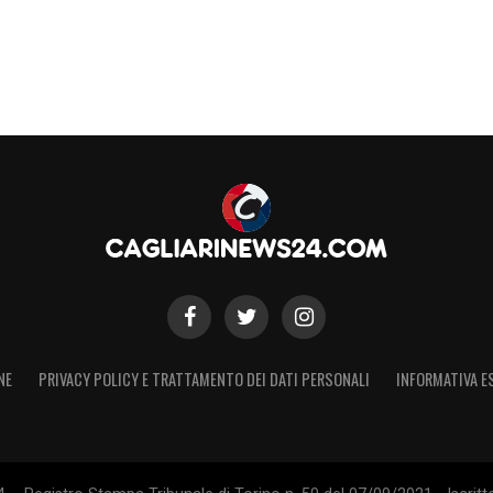
a il nostro podcast con le ultime notizie
 Napoli negli ultimi minuti
Napoli pareggia grazie a
Pereira
, servito da
ifesa rossoblù e anticipa l’uscita bassa di
 la partita termina 1-1, con il Cagliari Primavera
non finalizzate. La squadra di Alberto Gallego
i dettaglio sarà fondamentale per la salvezza.
NE
PRIVACY POLICY E TRATTAMENTO DEI DATI PERSONALI
INFORMATIVA E
S