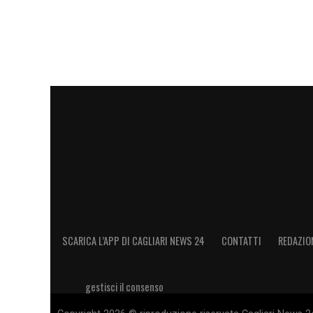
Non hai tempo di leggere? Ascolt
rossoblù.
Clicca qui!
Cagliari Primavera, il pareggio del
Nonostante il vantaggio, al minuto 86 il 
Nardosi
, che sfrutta un’incertezza della d
Kehayov
. Dopo cinque minuti di recupero,
che recrimina per le occasioni create ma 
resta così in attesa del playout, dove ogn
SCARICA L’APP DI CAGLIARI NEWS 24
CONTATTI
REDAZIO
LA PLAYLIST DELLE NOSTRE TOP NEW
gestisci il consenso