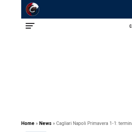
C
Home
»
News
»
Cagliari Napoli Primavera 1-1: termi