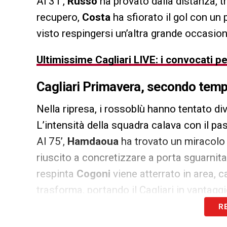
Al 31’,
Russo
ha provato dalla distanza, t
recupero,
Costa
ha sfiorato il gol con un
visto respingersi un’altra grande occasione
Ultimissime Cagliari LIVE: i convocati p
Cagliari Primavera, secondo tempo
Nella ripresa, i rossoblù hanno tentato dive
L’intensità della squadra calava con il pas
Al 75’,
Hamdaoua
ha trovato un miracolo
riuscito a concretizzare a porta sguarnita
respinta
Cogoni
viene atterrato in area, c
trasforma, portando il Cagliari in vantaggi
R
ASCOLTA CAGLIARI NEWS 24!