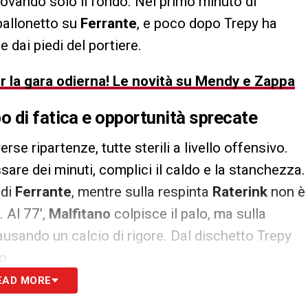
rovando solo il fondo. Nel primo minuto di
 pallonetto su
Ferrante
, e poco dopo Trepy ha
 dai piedi del portiere.
er la gara odierna! Le novità su Mendy e Zappa
 di fatica e opportunità sprecate
rse ripartenze, tutte sterili a livello offensivo.
sare dei minuti, complici il caldo e la stanchezza.
 di
Ferrante
, mentre sulla respinta
Raterink
non è
. Al 77’,
Malfitano
colpisce il palo, ma sulla
ausando un calcio di rigore. Dal dischetto Trepy
o.
EAD MORE