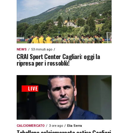
NEWS
53 minuti ago
CRAI Sport Center Cagliari: oggi la
ripresa per i rossoblù!
CALCIOMERCATO
3 ore ago
Elia Serra
Tabellone calciomercato estivo Cagliari