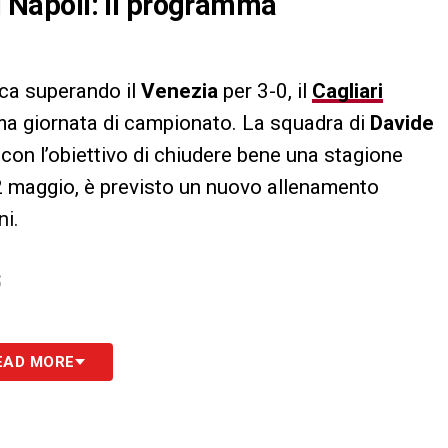
il Napoli: il programma
ca superando il
Venezia
per 3-0, il
Cagliari
ima giornata di campionato. La squadra di
Davide
con l’obiettivo di chiudere bene una stagione
22 maggio, è previsto un nuovo allenamento
ni.
S
EAD MORE