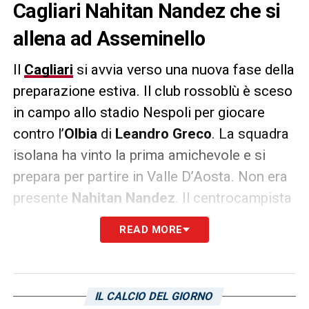
Cagliari Nahitan Nandez che si
allena ad Asseminello
Il
Cagliari
si avvia verso una nuova fase della
preparazione estiva. Il club rossoblù è sceso
in campo allo stadio Nespoli per giocare
contro l’
Olbia
di
Leandro Greco
. La squadra
isolana ha vinto la prima amichevole e si
prepara per partire in Valle D’Aosta. Non era
presente
Nahitan Nandez
. Il centrocampista
uruguaiano è rimasto ad allenarsi al centro
READ MORE
sportivo di Asseminello. Come riporta
L’Unione Sarda
, Nandez ha svolto un lavoro
personalizzato post infortunio. Il
IL CALCIO DEL GIORNO
centrocampista è alle prese con una lesione