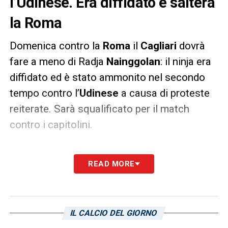
l’Udinese. Era diffidato e salterà
la Roma
Domenica contro la
Roma
il
Cagliari
dovrà
fare a meno di Radja
Nainggolan
: il ninja era
diffidato ed è stato ammonito nel secondo
tempo contro l’
Udinese
a causa di proteste
reiterate. Sarà squalificato per il match
contro i capitolini.
LA PLAYLIST DELLE NOSTRE TOP NEWS
READ MORE
IL CALCIO DEL GIORNO