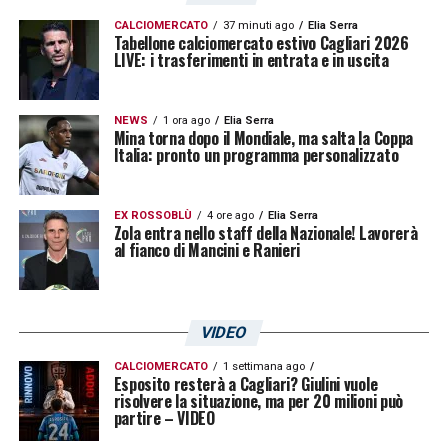
DI NUOVO LA SERIE A
– «
La mia ultima
CALCIOMERCATO
37 minuti ago
Elia Serra
partita in
Serie A
risale a tre anni fa,
Lazio-
Tabellone calciomercato estivo Cagliari 2026
LIVE: i trasferimenti in entrata e in uscita
Parma
, se non ricordo male. La Serie A la
ritrovo competitiva, soprattutto per noi che
NEWS
1 ora ago
Elia Serra
dobbiamo salvarci ogni partita sarà difficile.
Mina torna dopo il Mondiale, ma salta la Coppa
Italia: pronto un programma personalizzato
Mi aspettavo di tornarci a giocare. Dopo
Parma avevo diverse richieste dalla Serie A,
EX ROSSOBLÙ
4 ore ago
Elia Serra
ma ho scelto di fare l’esperienza in
Zola entra nello staff della Nazionale! Lavorerà
al fianco di Mancini e Ranieri
Inghilterra con il
Watford
. Con il fallimento
del Parma sono dovuto restare a casa per un
po’ finché non è arrivata l’opportunità
VIDEO
Cagliari. Il mercato? La società ha fatto una
CALCIOMERCATO
1 settimana ago
campagna acquisti importante. Abbiamo
Esposito resterà a Cagliari? Giulini vuole
risolvere la situazione, ma per 20 milioni può
preso 4-5 giocatori di qualità. Il nostro
partire – VIDEO
obiettivo? A me piacerebbe vincere il