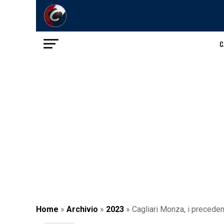
C
Home
»
Archivio
»
2023
»
Cagliari Monza, i precedent