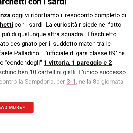
rchetti con i sardi
nza
oggi vi riportiamo il resoconto completo di
hetti
con i sardi. La curiosità risiede nel fatto
 più di qualunque altra squadra. Il fischietto
tato designato per il suddetto match tra le
aele Palladino. L’ufficiale di gara classe 89′ ha
utto “condendogli”
1 vittoria, 1 pareggio e 2
schino ben 10 cartellini gialli. L’unico successo
o contro la Sampdoria, per
3-1
, nella 8a giornata
EAD MORE
S