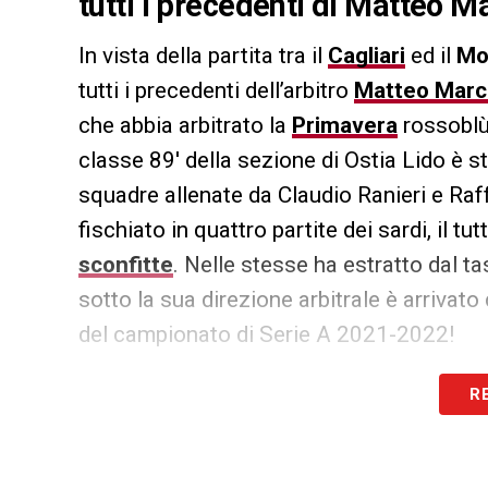
tutti i precedenti di Matteo Ma
In vista della partita tra il
Cagliari
ed il
Mo
tutti i precedenti dell’arbitro
Matteo Marc
che abbia arbitrato la
Primavera
rossoblù
classe 89′ della sezione di Ostia Lido è s
squadre allenate da Claudio Ranieri e Raff
fischiato in quattro partite dei sardi, il t
sconfitte
. Nelle stesse ha estratto dal ta
sotto la sua direzione arbitrale è arrivat
del campionato di Serie A 2021-2022!
R
LA PLAYLIST DELLE NOSTRE TOP NEW