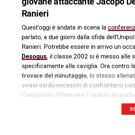
giovane attaccante Jacopo De
Ranieri
Quest’oggi è andata in scena la
conferen
parlato, a due giorni dalla sfida dell’Unip
Ranieri. Potrebbe essere in arrivo un occ
Desogus
, il classe 2002 si è messo alle sp
specificamente alla caviglia. Ora contro 
trovare del minutaggio
, lo stesso allen
vivaio sardo necessiti di confrontarsi con
Campionato Primavera 1 quanto in quello 
R
LA PLAYLIST DELLE NOSTRE TOP NEW