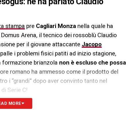
sogus: ne ha parlato Claudio
za stampa
pre
Cagliari Monza
nella quale ha
ol Domus Arena, il tecnico dei rossoblù Claudio
asione per il giovane attaccante
Jacopo
alle i problemi fisici patiti ad inizio stagione,
la formazione brianzola
non è escluso che possa
atore romano ha ammesso come il prodotto del
tro i “grandi” dopo aver convinto tanto nel
di Serie C!
EAD MORE
S