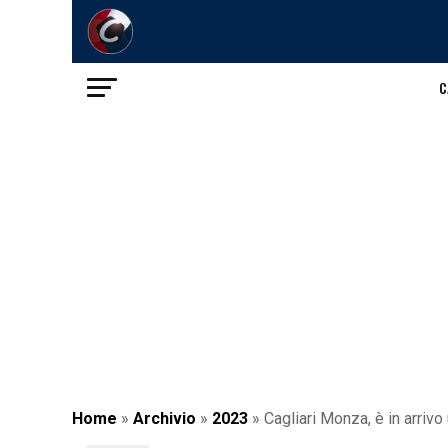
C
Home
»
Archivio
»
2023
»
Cagliari Monza, è in arriv