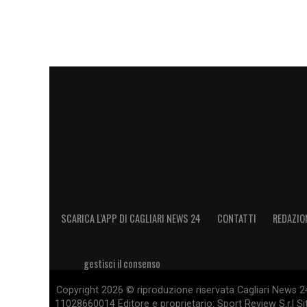
SCARICA L’APP DI CAGLIARI NEWS 24
CONTATTI
REDAZIO
gestisci il consenso
Copyright 2026 © riproduzione riservata Cagliari News 24
11028660014 Editore e proprietario: Sport Review S.r.l Sito