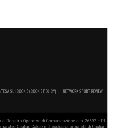
STESA SUI COOKIE (COOKIE POLICY)
NETWORK SPORT REVIEW
o al Registro Operatori di Comunicazione al n. 26692 – PI
marchio Cagliari Calcio è di esclusiva proprietà di Cagliari