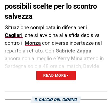
possibili scelte per lo scontro
salvezza
Situazione complicata in difesa per il
Cagliari
, che si avvicina alla sfida decisiva
contro il
Monza
con diverse incertezze nel
reparto arretrato. Con
Gabriele Zappa
ancora non al meglio e
Yerry Mina
atteso in
Sardegna solo a 48 ore dal match,
Davide
Nicola
potrebbe optare per una coppia di
READ MORE
centrali inedita. Come riportato da
L’Unione
Sarda
, il tecnico rossoblù starebbe valutando
la soluzione
Luperto-Palomino
. Una scelta
IL CALCIO DEL GIORNO
che fino a qualche settimana fa sembrava