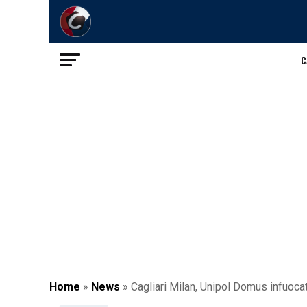
C
Home
»
News
»
Cagliari Milan, Unipol Domus infuocata