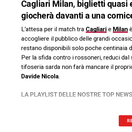
Cagliari Milan, biglietti quasi 
giocherà davanti a una cornic
L’attesa per il match tra
Cagliari
e
Milan
è
accogliere il pubblico delle grandi occasi
restano disponibili solo poche centinaia di 
Per la sfida contro i rossoneri, reduci da
tifoseria sarda non farà mancare il propri
Davide Nicola
.
LA PLAYLIST DELLE NOSTRE TOP NEW
R