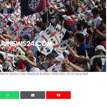
iari vs Genoa. Foto Gianluca Zuddas. Nella foto: tifosi Curva Sud