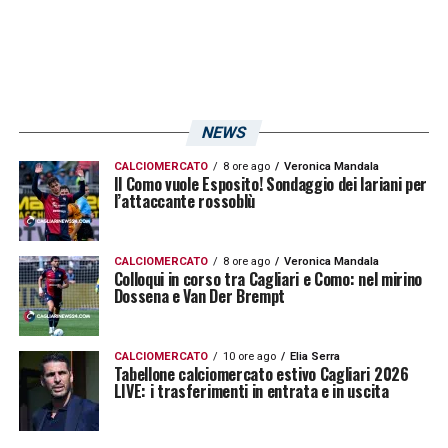
crescita, in un match che unisce storia,
prestigio e grande interesse per la classifica.
LEGGI ANCHE:
Prestiti Cagliari, rientro
importante in casa rossoblù! Arriva Sherri:
NEWS
le ultimissime
CALCIOMERCATO
8 ore ago
Veronica Mandala
Il Como vuole Esposito! Sondaggio dei lariani per
l’attaccante rossoblù
LA PLAYLIST DELLE NOSTRE TOP NEWS
CALCIOMERCATO
8 ore ago
Veronica Mandala
Colloqui in corso tra Cagliari e Como: nel mirino
Dossena e Van Der Brempt
CALCIOMERCATO
10 ore ago
Elia Serra
Tabellone calciomercato estivo Cagliari 2026
LIVE: i trasferimenti in entrata e in uscita