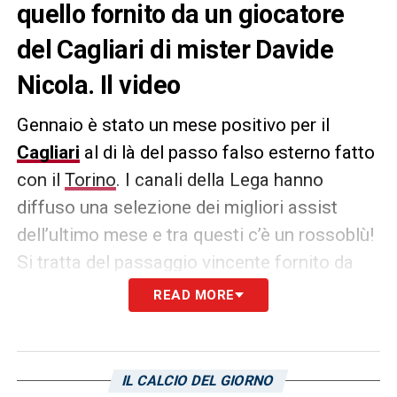
quello fornito da un giocatore
del Cagliari di mister Davide
Nicola. Il video
Gennaio è stato un mese positivo per il
Cagliari
al di là del passo falso esterno fatto
con il
Torino
. I canali della Lega hanno
diffuso una selezione dei migliori assist
dell’ultimo mese e tra questi c’è un rossoblù!
Si tratta del passaggio vincente fornito da
Alessandro Deiola
per Gianluca Gaetano
READ MORE
nella partita contro il Lecce.
Il video:
IL CALCIO DEL GIORNO