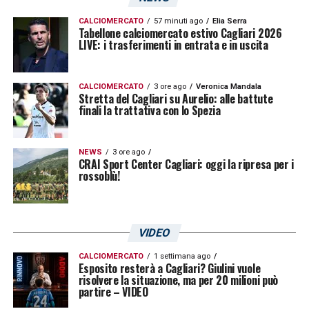
potrebbe giocarlo
Pietro Accardi
. La
CALCIOMERCATO
57 minuti ago
Elia Serra
Tabellone calciomercato estivo Cagliari 2026
profonda conoscenza che il dirigente ha del
LIVE: i trasferimenti in entrata e in uscita
mercato dei giovani talenti e l’ottimo storico
dei suoi rapporti professionali potrebbero
CALCIOMERCATO
3 ore ago
Veronica Mandala
Stretta del Cagliari su Aurelio: alle battute
facilitare l’operazione, trasformando
finali la trattativa con lo Spezia
l’attaccante nel rinforzo prioritario per la
nuova stagione.
NEWS
3 ore ago
CRAI Sport Center Cagliari: oggi la ripresa per i
rossoblù!
Cinque club su Shpendi: la folta
concorrenza tra Serie A e Serie B
VIDEO
Il Cagliari, però, non è affatto solo in questa
corsa. Sempre secondo le informazioni
CALCIOMERCATO
1 settimana ago
Esposito resterà a Cagliari? Giulini vuole
risolvere la situazione, ma per 20 milioni può
diffuse dal quotidiano, la concorrenza è fitta
partire – VIDEO
e agguerrita. Si registra il forte interesse del