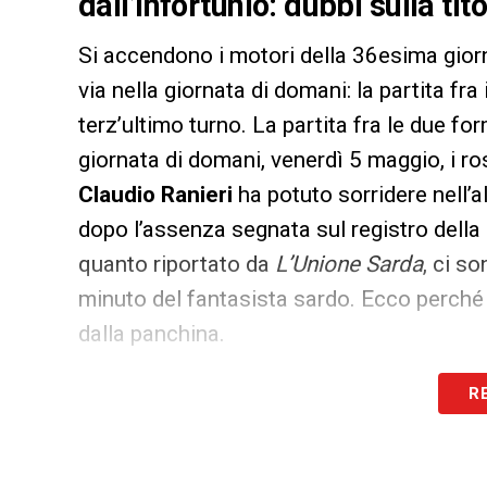
dall’infortunio: dubbi sulla tit
Si accendono i motori della 36esima giorn
via nella giornata di domani: la partita fra 
terz’ultimo turno. La partita fra le due fo
giornata di domani, venerdì 5 maggio, i ro
Claudio Ranieri
ha potuto sorridere nell’a
dopo l’assenza segnata sul registro della
quanto riportato da
L’Unione Sarda
, ci s
minuto del fantasista sardo. Ecco perché
dalla panchina.
R
LA PLAYLIST DELLE NOSTRE TOP NEW