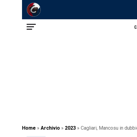
C
Home
»
Archivio
»
2023
»
Cagliari, Mancosu in dubbio