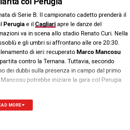
olarità col Perugia
ata di Serie B. Il campionato cadetto prenderà il
il
Perugia
e il
Cagliari
apre le danze del
rmazioni va in scena allo stadio Renato Curi. Nella
ssoblù e gli umbri si affrontano alle ore 20:30.
llenamento di ieri: recuperato
Marco Mancosu
 partita contro la Ternana. Tuttavia, secondo
ono dei dubbi sulla presenza in campo dal primo
 Mancosu potrebbe iniziare la gara col Perugia
EAD MORE
S