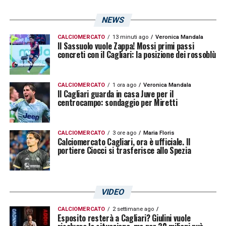
NEWS
CALCIOMERCATO
13 minuti ago
Veronica Mandala
Il Sassuolo vuole Zappa! Mossi primi passi
concreti con il Cagliari: la posizione dei rossoblù
CALCIOMERCATO
1 ora ago
Veronica Mandala
Il Cagliari guarda in casa Juve per il
centrocampo: sondaggio per Miretti
CALCIOMERCATO
3 ore ago
Maria Floris
Calciomercato Cagliari, ora è ufficiale. Il
portiere Ciocci si trasferisce allo Spezia
VIDEO
CALCIOMERCATO
2 settimane ago
Esposito resterà a Cagliari? Giulini vuole