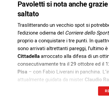
Pavoletti si nota anche grazie 
saltato
Traslitterando un vecchio spot si potrebb
l’edizione odierna del
Corriere dello Sport
proprio a conquistare i tre punti. In quatt
sono arrivati altrettanti pareggi, l’ultimo
Cittadella
arroccato alla difesa di un ottim
consecutivamente tra il 29 ottobre ed il
Pisa
– con Fabio Liverani in panchina. L’
attualmente guidata da mister
Claudio Ra
quanto dal punto di vista della tecnica e d
R
17 presenze.