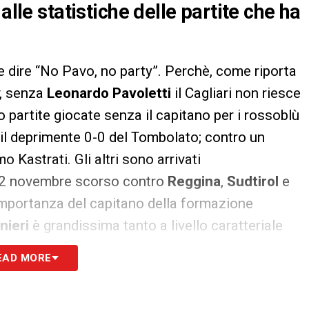
alle statistiche delle partite che ha
e dire “No Pavo, no party”. Perchè, come riporta
, senza
Leonardo Pavoletti
il Cagliari non riesce
ro partite giocate senza il capitano per i rossoblù
 è il deprimente 0-0 del Tombolato; contro un
o Kastrati. Gli altri sono arrivati
 12 novembre scorso contro
Reggina
,
Sudtirol
e
importanza del capitano della formazione
nieri
è grandissima tanto a livello caratteriale
el contributo in fase offensiva: 6 goal per lui in
EAD MORE