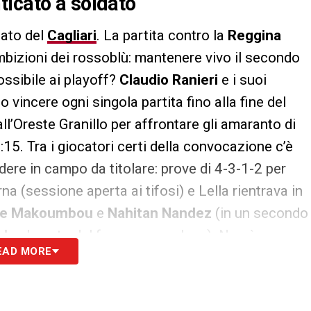
ticato a soldato
nato del
Cagliari
. La partita contro la
Reggina
izioni dei rossoblù: mantenere vivo il secondo
ssibile ai playoff?
Claudio Ranieri
e i suoi
 vincere ogni singola partita fino alla fine del
ll’Oreste Granillo per affrontare gli amaranto di
16:15. Tra i giocatori certi della convocazione c’è
ere in campo da titolare: prove di 4-3-1-2 per
rna (sessione aperta ai tifosi) e Lella rientrava in
ne Makoumbou
e
Nahitan Nandez
(in un secondo
ola
al posto del franco congolese). Non è un
EAD MORE
ione di Lella. Sotto l’ex tecnico rossoblù
Fabio
o, fin troppo). Fino al
Palermo
(ultima partita
o stati soltanto tre i minuti giocati. Dal
Cosenza