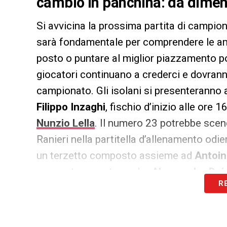
cambio in panchina: da dimen
Si avvicina la prossima partita di campio
sarà fondamentale per comprendere le amb
posto o puntare al miglior piazzamento po
giocatori continuano a crederci e dovranno
campionato. Gli isolani si presenteranno a
Filippo Inzaghi
, fischio d’inizio alle ore 
Nunzio Lella
. Il numero 23 potrebbe scend
Ranieri nella partitella d’allenamento odie
un terzetto composto assieme ad
Antoi
momento provato anche
Alessandro Dei
R
mistero l’evoluzione in positivo della stag
Liverani
, Lella ha giocato poco (pochissim
dell’allenatore romano con gli isolani) son