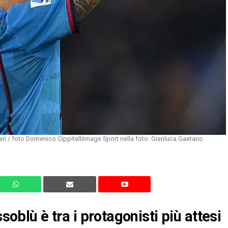
i / foto Domenico CippitelliImage Sport nella foto: Gianluca Gaetano
soblù è tra i protagonisti più attesi