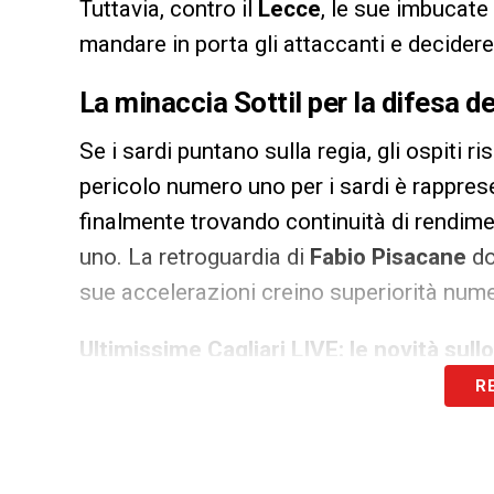
Tuttavia, contro il
Lecce
, le sue imbucate
mandare in porta gli attaccanti e decidere 
La minaccia Sottil per la difesa de
Se i sardi puntano sulla regia, gli ospiti ri
pericolo numero uno per i sardi è rappre
finalmente trovando continuità di rendimen
uno. La retroguardia di
Fabio Pisacane
do
sue accelerazioni creino superiorità nume
Ultimissime Cagliari LIVE: le novità sullo
R
LA PLAYLIST DELLE NOSTRE TOP NEW