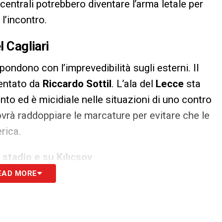
 centrali potrebbero diventare l’arma letale per
l’incontro.
l Cagliari
spondono con l’imprevedibilità sugli esterni. Il
sentato da
Riccardo Sottil
. L’ala del
Lecce
sta
to ed è micidiale nelle situazioni di uno contro
vrà raddoppiare le marcature per evitare che le
rica.
 stadio e su Kılıçsoy
EAD MORE
S