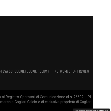
STESA SUI COOKIE (COOKIE POLICY)
NETWORK SPORT REVIEW
o al Registro Operatori di Comunicazione al n. 26692 – PI
marchio Cagliari Calcio è di esclusiva proprietà di Cagliari