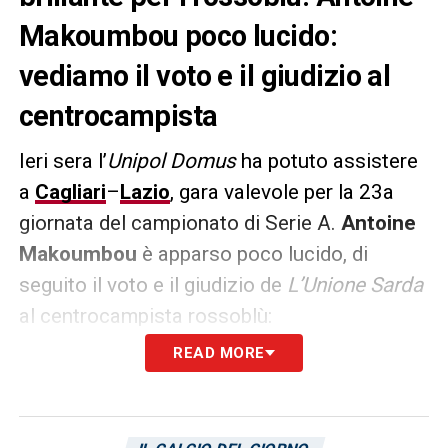
Makoumbou poco lucido:
vediamo il voto e il giudizio al
centrocampista
Ieri sera l’
Unipol Domus
ha potuto assistere
a
Cagliari
–
Lazio
, gara valevole per la 23a
giornata del campionato di Serie A.
Antoine
Makoumbou
è apparso poco lucido, di
seguito il voto e il giudizio de
L’Unione Sarda
al centrocampista rossoblù:
READ MORE
«
La personalità cresce, in linea con la sua
voglia di accarezzare un po’ troppo la palla.
Poco lucido, smista palloni in orizzontale e