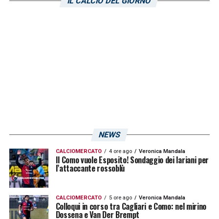
IL CALCIO DEL GIORNO
non riesce, stavolta, a prendere in mano il
Cagliari
». Voto:
5,5
.
LA PLAYLIST DELLE NOSTRE TOP NEWS
NEWS
CALCIOMERCATO
4 ore ago
Veronica Mandala
Il Como vuole Esposito! Sondaggio dei lariani per
l’attaccante rossoblù
CALCIOMERCATO
5 ore ago
Veronica Mandala
Colloqui in corso tra Cagliari e Como: nel mirino
Dossena e Van Der Brempt