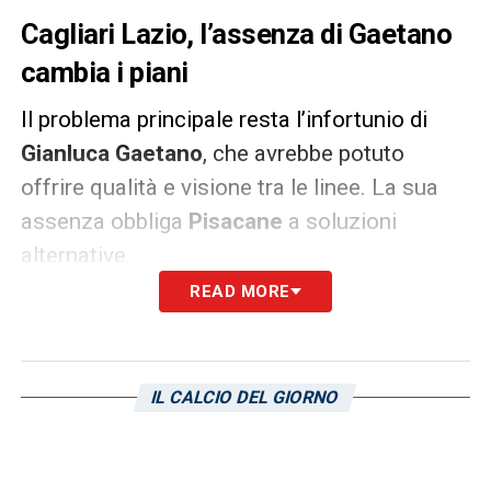
Cagliari Lazio, l’assenza di Gaetano
cambia i piani
Il problema principale resta l’infortunio di
Gianluca Gaetano
, che avrebbe potuto
offrire qualità e visione tra le linee. La sua
assenza obbliga
Pisacane
a soluzioni
alternative.
READ MORE
Le opzioni sul tavolo sono due. La prima
porta al rientro dal primo minuto di
Luca
Mazzitelli
, il quale è in grado di garantire
IL CALCIO DEL GIORNO
inserimenti e geometrie. La seconda è più
intrigante e guarda al futuro: l’impiego del
giovane
Joseph Liteta
, già attenzionato per