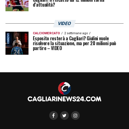
tattico. Il 3-5-2 potrebbe essere la chiave
d’attualità?
per ritrovare compattezza e rilanciare le
ambizioni rossoblù in un match che si
VIDEO
preannuncia ad alta intensità.
CALCIOMERCATO
2 settimane ago
Esposito resterà a Cagliari? Giulini vuole
Ultimissime Cagliari LIVE: il report odierno
risolvere la situazione, ma per 20 milioni può
partire – VIDEO
e le novità sullo stato di forma di Kilicsoy
LA PLAYLIST DELLE NOSTRE TOP NEWS