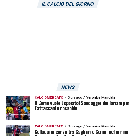
IL CALCIO DEL GIORNO
stato rilevato sempre il dato 19 anche contro
l’
Inter
, tra il 1996 e il 2005.
LA PLAYLIST DELLE NOSTRE TOP NEWS
NEWS
CALCIOMERCATO
3 ore ago
Veronica Mandala
Il Como vuole Esposito! Sondaggio dei lariani per
l’attaccante rossoblù
CALCIOMERCATO
3 ore ago
Veronica Mandala
Colloqui in corso tra Cagliari e Como: nel mirino