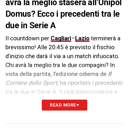
avrà la meglio stasera all’Unipol
Domus? Ecco i precedenti tra le
due in Serie A
Il countdown per
Cagliari
–
Lazio
terminerà a
brevissimo! Alle 20:45 è previsto il fischio
d’inizio che darà il via a un match infuocato.
Chi avrà la meglio tra le due compagini? In
vista della partita, l’edizione odierna de
Il
Corriere dello Sport
, ha riportato i precedenti
tra le due in Serie A. Il club biancoceleste è
imbattuto da 19 gare contro i sardi (16V, 3N)
READ MORE
e non ha mai registrato una serie più lunga
senza sconfitte contro una singola
avversaria nella sua storia nel torneo. E’