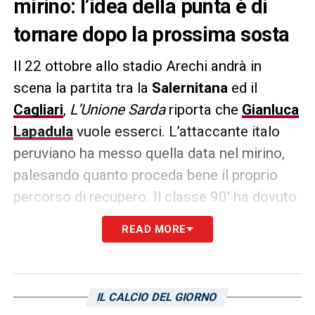
mirino: l’idea della punta è di
tornare dopo la prossima sosta
Il 22 ottobre allo stadio Arechi andrà in
scena la partita tra la
Salernitana
ed il
Cagliari
,
L’Unione Sarda
riporta che
Gianluca
Lapadula
vuole esserci. L’attaccante italo
peruviano ha messo quella data nel mirino,
palesando quanto proceda bene il proprio
percorso di recupero. Il classe 90′ ha dovuto
fare un opera di mediazione con la propria
READ MORE
grande voglia di fare, scaturita in modo
naturale dai
26 gol
della scorsa stagione tra
campionato, playoff e Coppa Italia.
IL CALCIO DEL GIORNO