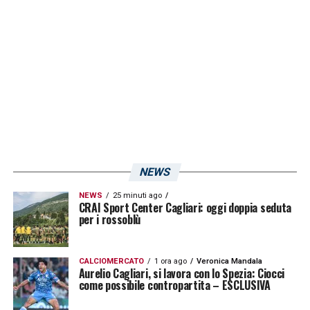
La punta centrale della “Blanquiroja” ha
patito un’instabilità del comparto mediale
della caviglia destra, la quale ha richiesto un
intervento chirurgico di correzione in via
artroscopica.
Claudio Ranieri
negli scorsi
giorni ha sottolineato come il suo recupero
sia in anticipo rispetto alle previsioni, ora
bisognerà aver la giusta cautela per evitare
NEWS
inutili ricadute!
NEWS
25 minuti ago
CRAI Sport Center Cagliari: oggi doppia seduta
LA PLAYLIST DELLE NOSTRE TOP NEWS
per i rossoblù
CALCIOMERCATO
1 ora ago
Veronica Mandala
Aurelio Cagliari, si lavora con lo Spezia: Ciocci
come possibile contropartita – ESCLUSIVA