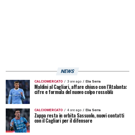
rientra nei piani del club. Il giocatore classe
95′, come ricordato quest’oggi da
La Nuova
Sardegna
, ha svolto l’intera preparazione con
la squadra di mister
Claudio Ranieri
eppure,
a meno d’inattese novità, è destinato a
salutare la Sardegna!
LA PLAYLIST DELLE NOSTRE TOP NEWS
NEWS
CALCIOMERCATO
3 ore ago
Elia Serra
Maldini al Cagliari, affare chiuso con l’Atalanta:
cifre e formula del nuovo colpo rossoblù
CALCIOMERCATO
4 ore ago
Elia Serra
Zappa resta in orbita Sassuolo, nuovi contatti
con il Cagliari per il difensore