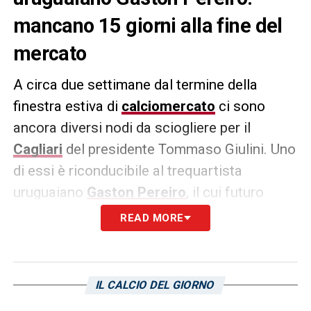
mancano 15 giorni alla fine del
mercato
A circa due settimane dal termine della
finestra estiva di
calciomercato
ci sono
ancora diversi nodi da sciogliere per il
Cagliari
del presidente Tommaso Giulini. Uno
di essi è riconducibile al trequartista
uruguaiano
Gaston Pereiro
, il cui futuro
resta ancora da scrivere.
READ MORE
Il direttore sportivo
Nereo Bonato
ha
comunicato ai media (lo scorso 11 luglio)
IL CALCIO DEL GIORNO
che il calciatore ex Nacional e PSV non