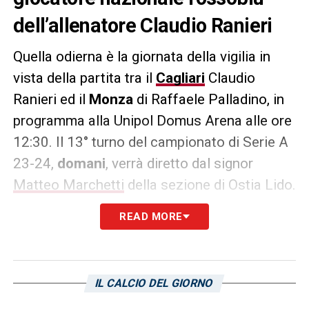
dell’allenatore Claudio Ranieri
Quella odierna è la giornata della vigilia in
vista della partita tra il
Cagliari
Claudio
Ranieri ed il
Monza
di Raffaele Palladino, in
programma alla Unipol Domus Arena alle ore
12:30. Il 13° turno del campionato di Serie A
23-24,
domani
, verrà diretto dal signor
Matteo Marchetti
della sezione di Ostia Lido.
READ MORE
Il ritorno dell’attaccante uzbeko
Eldor
Shomurodov
, questa mattina, permette al
tecnico romano di avere finalmente la
squadra al completo:
infortunati a parte
–
IL CALCIO DEL GIORNO
riporta
L’Unione Sarda
!