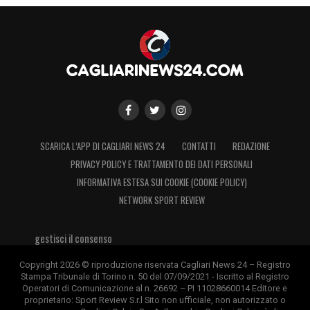
SCARICA L’APP DI CAGLIARI NEWS 24
CONTATTI
REDAZIONE
PRIVACY POLICY E TRATTAMENTO DEI DATI PERSONALI
INFORMATIVA ESTESA SUI COOKIE (COOKIE POLICY)
NETWORK SPORT REVIEW
gestisci il consenso
Copyright 2026 © riproduzione riservata Cagliari News 24 – Registro
Stampa Tribunale di Torino n. 50 del 07/09/2021 - Iscritto al Registro
Operatori di Comunicazione al n. 26692 – PI 11028660014 Editore e
proprietario: Sport Review S.r.l Sito non ufficiale, non autorizzato o