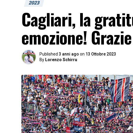
2023
Cagliari, la grat
emozione! Grazie
Published
3 anni ago
on
13 Ottobre 2023
By
Lorenzo Schirru