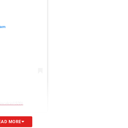
ram
iacalcio1939)
EAD MORE
S