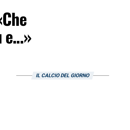
 «Che
ù e…»
IL CALCIO DEL GIORNO