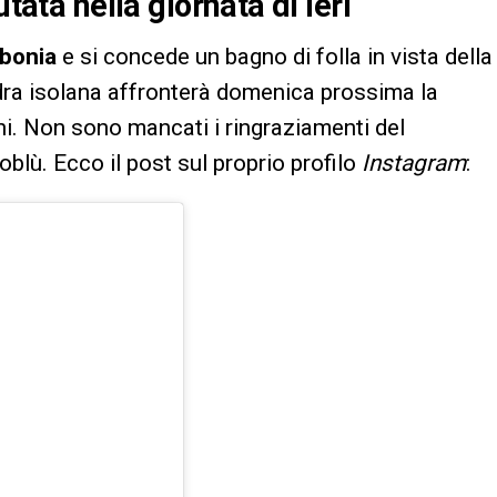
tata nella giornata di ieri
bonia
e si concede un bagno di folla in vista della
adra isolana affronterà domenica prossima la
echi. Non sono mancati i ringraziamenti del
blù. Ecco il post sul proprio profilo
Instagram
: