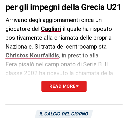
per gli impegni della Grecia U21
Arrivano degli aggiornamenti circa un
giocatore del
Cagliari
il quale ha risposto
positivamente alla chiamata delle propria
Nazionale. Si tratta del centrocampista
Christos Kourfalidis
, in prestito alla
Feralpisalò nel campionato di Serie B. Il
classe 2002 ha ricevuto la chiamata della
Grecia U21
, con la quale scenderà in campo
READ MORE
nei prossimi giorni. Nelle specifico il
prodotto della “cantera” sarda sarà
impegnato nelle gare di qualificazioni ai
IL CALCIO DEL GIORNO
prossimi Europei U21. I giovani ellenici sono
attesi degli incroci contro la
Croazia
(13