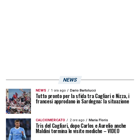
paragone con Barella è lecito, ma con
caratteristiche e attitudini calcistiche
diverse, quel che li accomuna è la voglia di
non mollare mai e migliorarsi sempre, così
Kourfalidis è diventato una prima scelta
scavalcando tutte le gerarchie.
LA PLAYLIST DELLE NOSTRE TOP NEWS
NEWS
NEWS
1 ora ago
Dario Bartolucci
Tutto pronto per la sfida tra Cagliari e Nizza, i
francesi approdano in Sardegna: la situazione
CALCIOMERCATO
2 ore ago
Maria Floris
Tris del Cagliari, dopo Carlos e Aurelio anche
Maldini termina le visite mediche – VIDEO