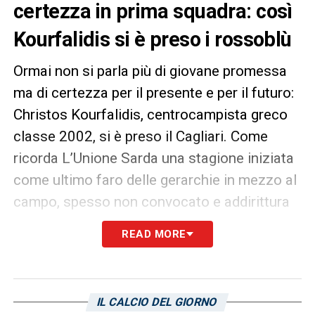
certezza in prima squadra: così
Kourfalidis si è preso i rossoblù
Ormai non si parla più di giovane promessa
ma di certezza per il presente e per il futuro:
Christos Kourfalidis, centrocampista greco
classe 2002, si è preso il Cagliari. Come
ricorda L’Unione Sarda una stagione iniziata
come ultimo faro delle gerarchie in mezzo al
campo, spesso non convocato e addirittura
tornato in Primavera. Liverani lo ha lanciato
READ MORE
a Frosinone e da lì non è più uscito dal
campo. Prima con Pisacane e poi con
Ranieri Korufalidis è sempre stato titolare
IL CALCIO DEL GIORNO
andando in crescendo di prestazioni. Il