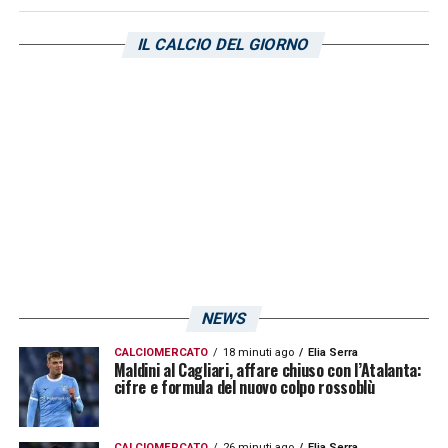
anche contro la formazione di
Davide Nicola
.
IL CALCIO DEL GIORNO
LA PLAYLIST DELLE NOSTRE TOP NEWS
NEWS
CALCIOMERCATO
18 minuti ago
Elia Serra
Maldini al Cagliari, affare chiuso con l’Atalanta:
cifre e formula del nuovo colpo rossoblù
CALCIOMERCATO
26 minuti ago
Elia Serra