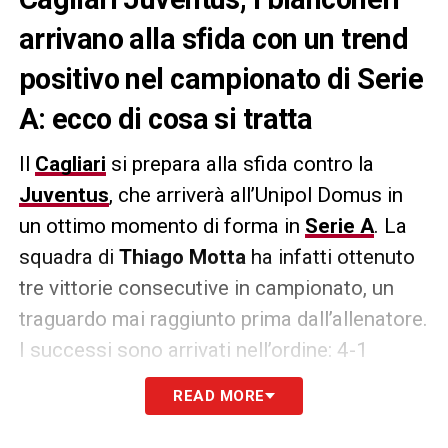
arrivano alla sfida con un trend
positivo nel campionato di Serie
A: ecco di cosa si tratta
Il
Cagliari
si prepara alla sfida contro la
Juventus
, che arriverà all’Unipol Domus in
un ottimo momento di forma in
Serie A
. La
squadra di
Thiago Motta
ha infatti ottenuto
tre vittorie consecutive in campionato, un
traguardo mai raggiunto prima dall’allenatore.
I successi sono arrivati nell’ordine: 4-1
contro l’
Empoli
, 1-2 sul campo del
Como
e
READ MORE
l’1-0 nel derby d’Italia contro l’
Inter
. Un trend
positivo che i bianconeri vorranno proseguire