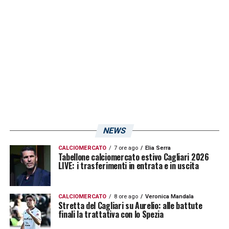
tecnico rossoblù continuerà a lavorare sulle
strategie tattiche e sulla condizione atletica
del gruppo per arrivare al meglio alla sfida
contro i bianconeri.
LA PLAYLIST DELLE NOSTRE TOP NEWS
NEWS
CALCIOMERCATO
7 ore ago
Elia Serra
Tabellone calciomercato estivo Cagliari 2026
LIVE: i trasferimenti in entrata e in uscita
CALCIOMERCATO
8 ore ago
Veronica Mandala
Stretta del Cagliari su Aurelio: alle battute
finali la trattativa con lo Spezia