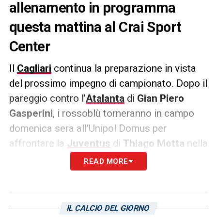
allenamento in programma
questa mattina al Crai Sport
Center
Il
Cagliari
continua la preparazione in vista
del prossimo impegno di campionato. Dopo il
pareggio contro l’
Atalanta
di
Gian Piero
Gasperini
, i rossoblù torneranno in campo
domenica sera all’Unipol Domus per
affrontare la
Juventus
di
Thiago Motta
nella
26ª giornata di
Serie A
. Oggi la squadra di
READ MORE
Davide Nicola
si ritroverà al Crai Sport
Center per una nuova sessione di
allenamento in programma al mattino. Il
IL CALCIO DEL GIORNO