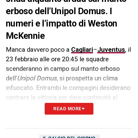
erboso dell’Unipol Domus. I
numeri e l’impatto di Weston
McKennie
Manca davvero poco a
Cagliari
–
Juventus
, il
23 febbraio alle ore 20:45 le squadre
scenderanno in campo sul manto erboso
dell’
Unipol Domus
, si prospetta un clima
infuocato. Entrambi le compagini desiderano
centrare la vittoria per dare continuità al
proprio percorso. I rossoblù incontrano
READ MORE
Weston McKennie
, andiamo ad analizzare i
suoi numeri e l’impatto nella corrente
stagione di Serie A: