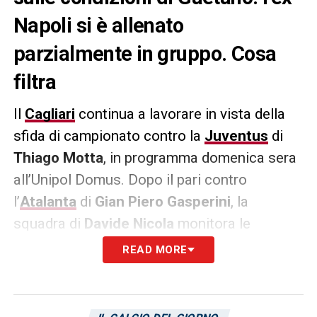
Napoli si è allenato
parzialmente in gruppo. Cosa
filtra
Il
Cagliari
continua a lavorare in vista della
sfida di campionato contro la
Juventus
di
Thiago Motta
, in programma domenica sera
all’Unipol Domus. Dopo il pari contro
l’
Atalanta
di
Gian Piero Gasperini
, la
squadra di
Davide Nicola
monitora le
condizioni di
Gianluca Gaetano
. Secondo
READ MORE
quanto riportato da
L’Unione Sarda
, il
centrocampista ex
Napoli
ha svolto parte
della sessione di allenamento con il gruppo