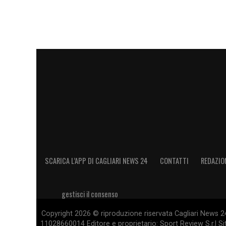
SCARICA L’APP DI CAGLIARI NEWS 24
CONTATTI
REDAZIO
gestisci il consenso
Copyright 2026 © riproduzione riservata Cagliari News 24
11028660014 Editore e proprietario: Sport Review S.r.l Sito