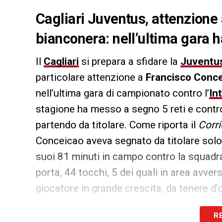
Cagliari Juventus, attenzione
bianconera: nell’ultima gara h
Il
Cagliari
si prepara a sfidare la
Juventu
particolare attenzione a
Francisco Conc
nell’ultima gara di campionato contro l’
In
stagione ha messo a segno 5 reti e contro
partendo da titolare. Come riporta il
Corri
Conceicao aveva segnato da titolare solo in
suoi 81 minuti in campo contro la squadr
porta, 44 tocchi, 5 dei quali in area avvers
giocatore in grande crescita, da tenere d’
R
LA PLAYLIST DELLE NOSTRE TOP NEW