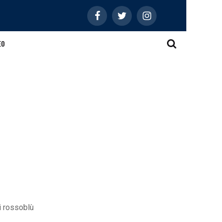
EO
 i rossoblù