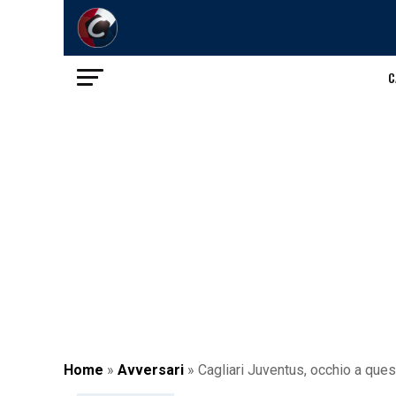
C
Home
»
Avversari
»
Cagliari Juventus, occhio a quest