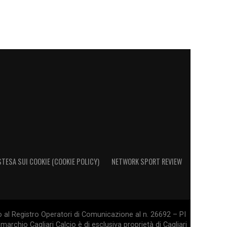
STESA SUI COOKIE (COOKIE POLICY)
NETWORK SPORT REVIEW
o al Registro Operatori di Comunicazione al n. 26692 – PI
marchio Cagliari Calcio è di esclusiva proprietà di Cagliari