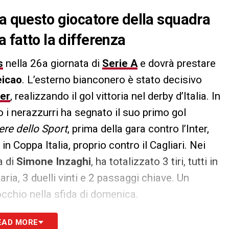
 a questo giocatore della squadra
a fatto la differenza
s
nella 26a giornata di
Serie A
e dovrà prestare
eicao
. L’esterno bianconero è stato decisivo
ter
, realizzando il gol vittoria nel derby d’Italia. In
 i nerazzurri ha segnato il suo primo gol
ere dello Sport
, prima della gara contro l’Inter,
 Coppa Italia, proprio contro il Cagliari. Nei
a di
Simone Inzaghi
, ha totalizzato 3 tiri, tutti in
aria, 3 duelli vinti e 2 passaggi chiave. Un
occhio nella sfida di domenica.
EAD MORE
S